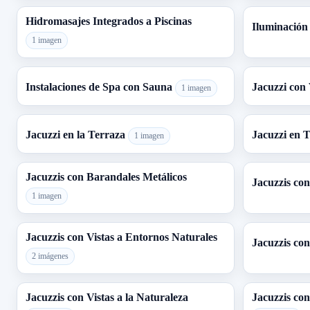
Hidromasajes Integrados a Piscinas
Iluminación
1 imagen
Instalaciones de Spa con Sauna
Jacuzzi con 
1 imagen
Jacuzzi en la Terraza
Jacuzzi en 
1 imagen
Jacuzzis con Barandales Metálicos
Jacuzzis con
1 imagen
Jacuzzis con Vistas a Entornos Naturales
Jacuzzis con
2 imágenes
Jacuzzis con Vistas a la Naturaleza
Jacuzzis con