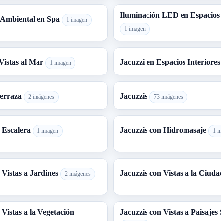
Iluminación LED en Espacios
 Ambiental en Spa
1 imagen
1 imagen
Vistas al Mar
Jacuzzi en Espacios Interiores
1 imagen
Terraza
Jacuzzis
2 imágenes
73 imágenes
 Escalera
Jacuzzis con Hidromasaje
1 imagen
1 i
 Vistas a Jardines
Jacuzzis con Vistas a la Ciuda
2 imágenes
 Vistas a la Vegetación
Jacuzzis con Vistas a Paisajes