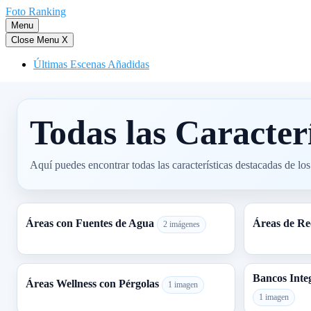
Saltar
Foto Ranking
al
Menu
contenido
Close Menu
X
Últimas Escenas Añadidas
Todas las Caracterí
Aquí puedes encontrar todas las características destacadas de los
Áreas con Fuentes de Agua
Áreas de Re
2 imágenes
Bancos Inte
Áreas Wellness con Pérgolas
1 imagen
1 imagen