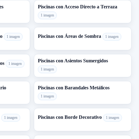
es
Piscinas con Acceso Directo a Terraza
1 imagen
so
Piscinas con Áreas de Sombra
1 imagen
1 imagen
Piscinas con Asientos Sumergidos
dos
1 imagen
1 imagen
rio
Piscinas con Barandales Metálicos
1 imagen
Piscinas con Borde Decorativo
1 imagen
1 imagen