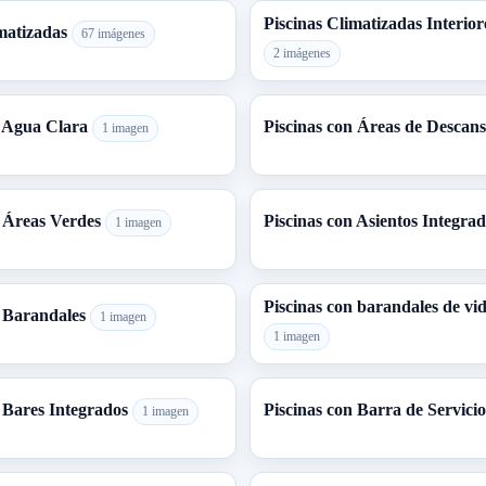
Piscinas Climatizadas Interior
matizadas
67 imágenes
2 imágenes
n Agua Clara
Piscinas con Áreas de Descan
1 imagen
n Áreas Verdes
Piscinas con Asientos Integra
1 imagen
Piscinas con barandales de vid
n Barandales
1 imagen
1 imagen
 Bares Integrados
Piscinas con Barra de Servicio
1 imagen