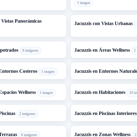
1 imagen
n Vistas Panorámicas
Jacuzzis con Vistas Urbanas
potrados
Jacuzzis en Áreas Wellness
9 imágenes
2
 Entornos Costeros
Jacuzzis en Entornos Natural
1 imagen
Espacios Wellness
Jacuzzis en Habitaciones
1 imagen
10 i
Piscinas
Jacuzzis en Piscinas Interiores
2 imágenes
Terrazas
Jacuzzis en Zonas Wellness
6 imágenes
2