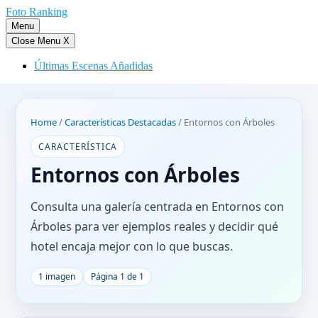
Saltar
Foto Ranking
al
Menu
contenido
Close Menu
X
Últimas Escenas Añadidas
Home
/
Características Destacadas
/
Entornos con Árboles
CARACTERÍSTICA
Entornos con Árboles
Consulta una galería centrada en Entornos con
Árboles para ver ejemplos reales y decidir qué
hotel encaja mejor con lo que buscas.
1 imagen
Página 1 de 1