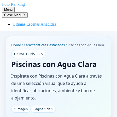
Saltar
Foto Ranking
al
Menu
contenido
Close Menu
X
Últimas Escenas Añadidas
Home
/
Características Destacadas
/
Piscinas con Agua Clara
CARACTERÍSTICA
Piscinas con Agua Clara
Inspírate con Piscinas con Agua Clara a través
de una selección visual que te ayuda a
identificar ubicaciones, ambiente y tipo de
alojamiento.
1 imagen
Página 1 de 1