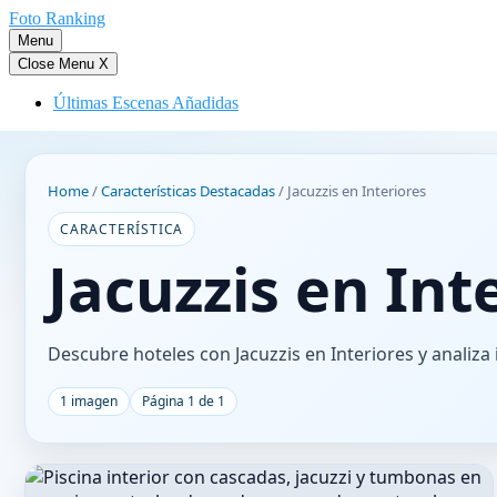
Saltar
Foto Ranking
al
Menu
contenido
Close Menu
X
Últimas Escenas Añadidas
Home
/
Características Destacadas
/
Jacuzzis en Interiores
CARACTERÍSTICA
Jacuzzis en Int
Descubre hoteles con Jacuzzis en Interiores y analiza
1 imagen
Página 1 de 1