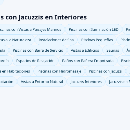
s con Jacuzzis en Interiores
iscinas con Vistas a Paisajes Marinos
Piscinas con Iluminación LED
Pi
tas a la Naturaleza
Instalaciones de Spa
Piscinas Pequeñas
Pisci
ida
Piscinas con Barra de Servicio
Vistas a Edificios
Saunas
Á
Jardín
Espacios de Relajación
Baños con Bañera Empotrada
Pisci
is en Habitaciones
Piscinas con Hidromasaje
Piscinas con Jacuzzi
bitación
Vistas a Entorno Natural
Jacuzzis Interiores
Jacuzzis en 