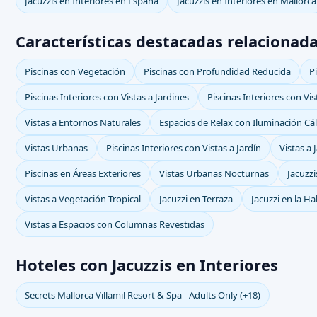
Jacuzzis en Interiores en España
Jacuzzis en Interiores en Mallorca
Características destacadas relacionada
Piscinas con Vegetación
Piscinas con Profundidad Reducida
P
Piscinas Interiores con Vistas a Jardines
Piscinas Interiores con Vis
Vistas a Entornos Naturales
Espacios de Relax con Iluminación Cál
Vistas Urbanas
Piscinas Interiores con Vistas a Jardín
Vistas a 
Piscinas en Áreas Exteriores
Vistas Urbanas Nocturnas
Jacuzz
Vistas a Vegetación Tropical
Jacuzzi en Terraza
Jacuzzi en la Ha
Vistas a Espacios con Columnas Revestidas
Hoteles con Jacuzzis en Interiores
Secrets Mallorca Villamil Resort & Spa - Adults Only (+18)