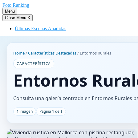
Saltar
Foto Ranking
al
Menu
contenido
Close Menu
X
Últimas Escenas Añadidas
Home
/
Características Destacadas
/
Entornos Rurales
CARACTERÍSTICA
Entornos Rural
Consulta una galería centrada en Entornos Rurales pa
1 imagen
Página 1 de 1