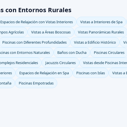
as con Entornos Rurales
Espacios de Relajación con Vistas Interiores
Vistas a Interiores de Spa
mpos Agrícolas
Vistas a Áreas Boscosas
Vistas Panorámicas Rurales
Piscinas con Diferentes Profundidades
Vistas a Edificio Histórico
Vi
scinas con Entornos Naturales
Baños con Ducha
Piscinas Circulares
Complejos Residenciales
Jacuzzis Circulares
Vistas desde Piscinas Inte
teriores
Espacios de Relajación en Spa
Piscinas con Islas
Vistas a
Montaña
Piscinas Empotradas