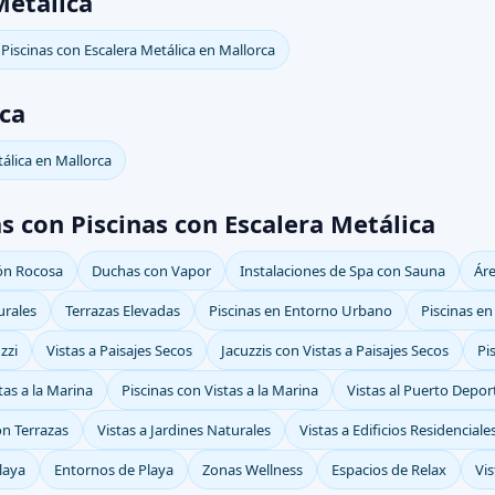
Metálica
Piscinas con Escalera Metálica en Mallorca
ica
tálica en Mallorca
s con Piscinas con Escalera Metálica
ión Rocosa
Duchas con Vapor
Instalaciones de Spa con Sauna
Ár
urales
Terrazas Elevadas
Piscinas en Entorno Urbano
Piscinas e
zzi
Vistas a Paisajes Secos
Jacuzzis con Vistas a Paisajes Secos
Pi
tas a la Marina
Piscinas con Vistas a la Marina
Vistas al Puerto Depor
on Terrazas
Vistas a Jardines Naturales
Vistas a Edificios Residenciale
Playa
Entornos de Playa
Zonas Wellness
Espacios de Relax
Vis