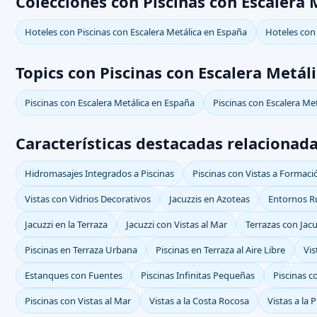
Colecciones con Piscinas con Escalera 
Hoteles con Piscinas con Escalera Metálica en España
Hoteles con 
Topics con Piscinas con Escalera Metál
Piscinas con Escalera Metálica en España
Piscinas con Escalera Me
Características destacadas relacionada
Hidromasajes Integrados a Piscinas
Piscinas con Vistas a Formac
Vistas con Vidrios Decorativos
Jacuzzis en Azoteas
Entornos R
Jacuzzi en la Terraza
Jacuzzi con Vistas al Mar
Terrazas con Jacu
Piscinas en Terraza Urbana
Piscinas en Terraza al Aire Libre
Vis
Estanques con Fuentes
Piscinas Infinitas Pequeñas
Piscinas c
Piscinas con Vistas al Mar
Vistas a la Costa Rocosa
Vistas a la 