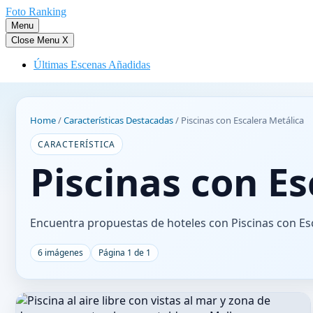
Saltar
Foto Ranking
al
Menu
contenido
Close Menu
X
Últimas Escenas Añadidas
Home
/
Características Destacadas
/
Piscinas con Escalera Metálica
CARACTERÍSTICA
Piscinas con Es
Encuentra propuestas de hoteles con Piscinas con Es
6 imágenes
Página 1 de 1