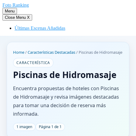
Saltar
Foto Ranking
al
Menu
contenido
Close Menu
X
Últimas Escenas Añadidas
Home
/
Características Destacadas
/
Piscinas de Hidromasaje
CARACTERÍSTICA
Piscinas de Hidromasaje
Encuentra propuestas de hoteles con Piscinas
de Hidromasaje y revisa imágenes destacadas
para tomar una decisión de reserva más
informada.
1 imagen
Página 1 de 1