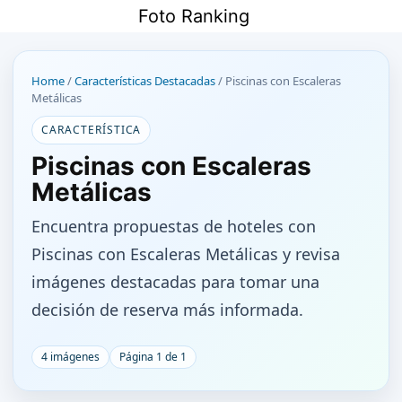
Saltar
Foto Ranking
al
contenido
Home
/
Características Destacadas
/
Piscinas con Escaleras
Metálicas
CARACTERÍSTICA
Piscinas con Escaleras
Metálicas
Encuentra propuestas de hoteles con
Piscinas con Escaleras Metálicas y revisa
imágenes destacadas para tomar una
decisión de reserva más informada.
4 imágenes
Página 1 de 1