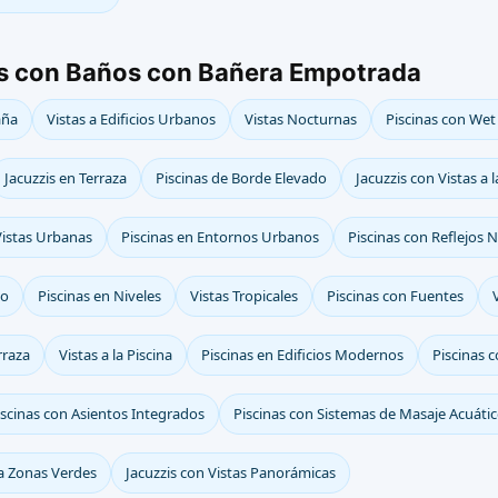
as con Baños con Bañera Empotrada
aña
Vistas a Edificios Urbanos
Vistas Nocturnas
Piscinas con Wet
Jacuzzis en Terraza
Piscinas de Borde Elevado
Jacuzzis con Vistas a 
 Vistas Urbanas
Piscinas en Entornos Urbanos
Piscinas con Reflejos 
io
Piscinas en Niveles
Vistas Tropicales
Piscinas con Fuentes
rraza
Vistas a la Piscina
Piscinas en Edificios Modernos
Piscinas 
iscinas con Asientos Integrados
Piscinas con Sistemas de Masaje Acuáti
 a Zonas Verdes
Jacuzzis con Vistas Panorámicas