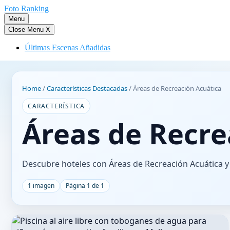
Saltar
Foto Ranking
al
Menu
contenido
Close Menu
X
Últimas Escenas Añadidas
Home
/
Características Destacadas
/
Áreas de Recreación Acuática
CARACTERÍSTICA
Áreas de Recre
Descubre hoteles con Áreas de Recreación Acuática y 
1 imagen
Página 1 de 1