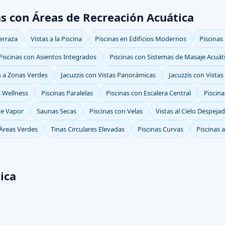
as con Áreas de Recreación Acuática
erraza
Vistas a la Piscina
Piscinas en Edificios Modernos
Piscinas
Piscinas con Asientos Integrados
Piscinas con Sistemas de Masaje Acuát
s a Zonas Verdes
Jacuzzis con Vistas Panorámicas
Jacuzzis con Vista
 Wellness
Piscinas Paralelas
Piscinas con Escalera Central
Piscina
e Vapor
Saunas Secas
Piscinas con Velas
Vistas al Cielo Despeja
 Áreas Verdes
Tinas Circulares Elevadas
Piscinas Curvas
Piscinas 
ica