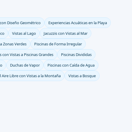
 con Diseño Geométrico
Experiencias Acuáticas en la Playa
ico
Vistas al Lago
Jacuzzis con Vistas al Mar
s a Zonas Verdes
Piscinas de Forma Irregular
s con Vistas a Piscinas Grandes
Piscinas Divididas
do
Duchas de Vapor
Piscinas con Caída de Agua
al Aire Libre con Vistas a la Montaña
Vistas a Bosque