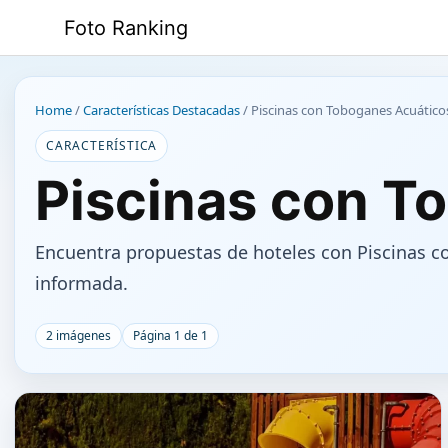
Saltar
Foto Ranking
al
contenido
Home
/
Características Destacadas
/
Piscinas con Toboganes Acuático
CARACTERÍSTICA
Piscinas con T
Encuentra propuestas de hoteles con Piscinas c
informada.
2 imágenes
Página 1 de 1