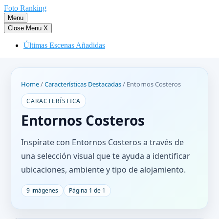
Saltar
Foto Ranking
al
Menu
contenido
Close Menu
X
Últimas Escenas Añadidas
Home
/
Características Destacadas
/
Entornos Costeros
CARACTERÍSTICA
Entornos Costeros
Inspírate con Entornos Costeros a través de
una selección visual que te ayuda a identificar
ubicaciones, ambiente y tipo de alojamiento.
9 imágenes
Página 1 de 1