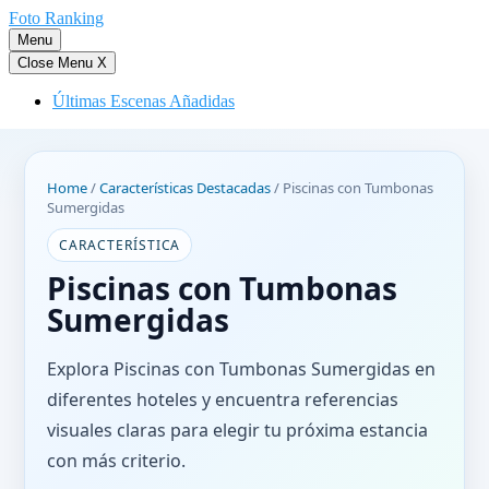
Saltar
Foto Ranking
al
Menu
contenido
Close Menu
X
Últimas Escenas Añadidas
Home
/
Características Destacadas
/
Piscinas con Tumbonas
Sumergidas
CARACTERÍSTICA
Piscinas con Tumbonas
Sumergidas
Explora Piscinas con Tumbonas Sumergidas en
diferentes hoteles y encuentra referencias
visuales claras para elegir tu próxima estancia
con más criterio.