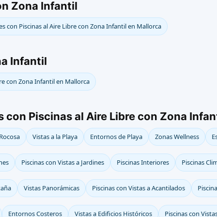
on Zona Infantil
s con Piscinas al Aire Libre con Zona Infantil en Mallorca
a Infantil
bre con Zona Infantil en Mallorca
con Piscinas al Aire Libre con Zona Infant
 Rocosa
Vistas a la Playa
Entornos de Playa
Zonas Wellness
E
ines
Piscinas con Vistas a Jardines
Piscinas Interiores
Piscinas Cli
taña
Vistas Panorámicas
Piscinas con Vistas a Acantilados
Piscin
Entornos Costeros
Vistas a Edificios Históricos
Piscinas con Vistas