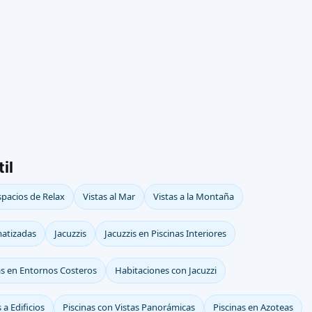
il
spacios de Relax
Vistas al Mar
Vistas a la Montaña
matizadas
Jacuzzis
Jacuzzis en Piscinas Interiores
as en Entornos Costeros
Habitaciones con Jacuzzi
 a Edificios
Piscinas con Vistas Panorámicas
Piscinas en Azoteas