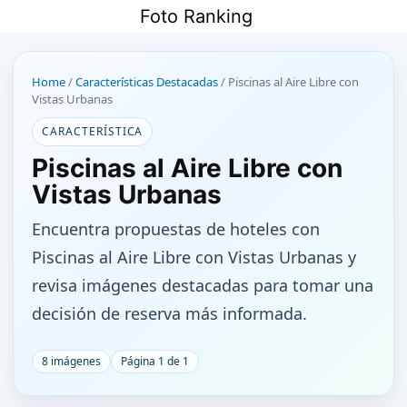
Saltar
Foto Ranking
al
contenido
Home
/
Características Destacadas
/
Piscinas al Aire Libre con
Vistas Urbanas
CARACTERÍSTICA
Piscinas al Aire Libre con
Vistas Urbanas
Encuentra propuestas de hoteles con
Piscinas al Aire Libre con Vistas Urbanas y
revisa imágenes destacadas para tomar una
decisión de reserva más informada.
8 imágenes
Página 1 de 1