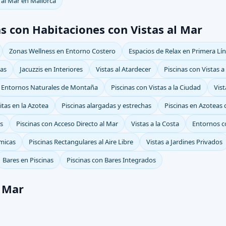
 al Mar en Mallorca
s con Habitaciones con Vistas al Mar
Zonas Wellness en Entorno Costero
Espacios de Relax en Primera Lí
nas
Jacuzzis en Interiores
Vistas al Atardecer
Piscinas con Vistas a
Entornos Naturales de Montaña
Piscinas con Vistas a la Ciudad
Vist
nitas en la Azotea
Piscinas alargadas y estrechas
Piscinas en Azoteas 
as
Piscinas con Acceso Directo al Mar
Vistas a la Costa
Entornos c
ámicas
Piscinas Rectangulares al Aire Libre
Vistas a Jardines Privados
Bares en Piscinas
Piscinas con Bares Integrados
l Mar