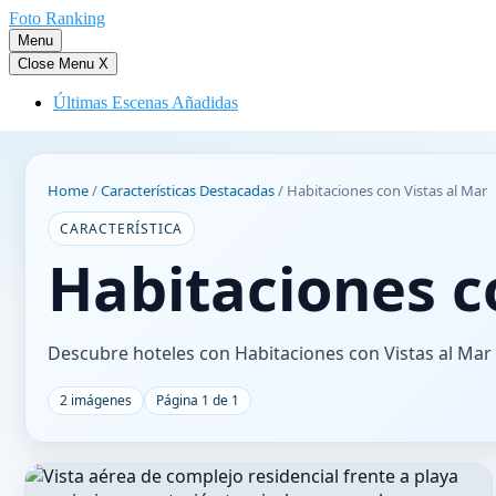
Saltar
Foto Ranking
al
Menu
contenido
Close Menu
X
Últimas Escenas Añadidas
Home
/
Características Destacadas
/
Habitaciones con Vistas al Mar
CARACTERÍSTICA
Habitaciones c
Descubre hoteles con Habitaciones con Vistas al Mar 
2 imágenes
Página 1 de 1