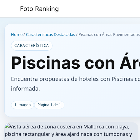
Saltar
Foto Ranking
al
contenido
Home
/
Características Destacadas
/
Piscinas con Áreas Pavimentadas
CARACTERÍSTICA
Piscinas con Á
Encuentra propuestas de hoteles con Piscinas c
informada.
1 imagen
Página 1 de 1