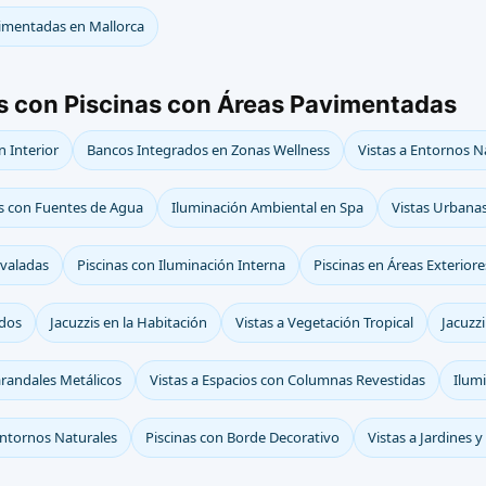
vimentadas en Mallorca
s con Piscinas con Áreas Pavimentadas
n Interior
Bancos Integrados en Zonas Wellness
Vistas a Entornos N
s con Fuentes de Agua
Iluminación Ambiental en Spa
Vistas Urbana
Ovaladas
Piscinas con Iluminación Interna
Piscinas en Áreas Exteriore
ados
Jacuzzis en la Habitación
Vistas a Vegetación Tropical
Jacuzzi
arandales Metálicos
Vistas a Espacios con Columnas Revestidas
Ilum
 Entornos Naturales
Piscinas con Borde Decorativo
Vistas a Jardines 