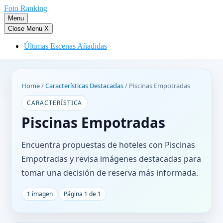
Saltar
Foto Ranking
al
Menu
contenido
Close Menu
X
Últimas Escenas Añadidas
Home
/
Características Destacadas
/
Piscinas Empotradas
CARACTERÍSTICA
Piscinas Empotradas
Encuentra propuestas de hoteles con Piscinas
Empotradas y revisa imágenes destacadas para
tomar una decisión de reserva más informada.
1 imagen
Página 1 de 1