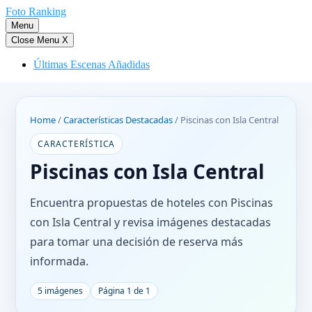
Saltar
Foto Ranking
al
Menu
contenido
Close Menu
X
Últimas Escenas Añadidas
Home
/
Características Destacadas
/
Piscinas con Isla Central
CARACTERÍSTICA
Piscinas con Isla Central
Encuentra propuestas de hoteles con Piscinas
con Isla Central y revisa imágenes destacadas
para tomar una decisión de reserva más
informada.
5 imágenes
Página 1 de 1