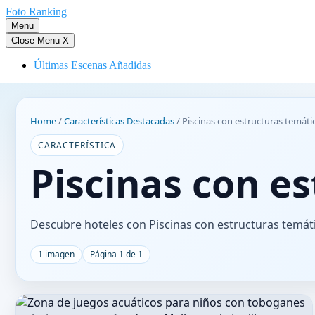
Saltar
Foto Ranking
al
Menu
contenido
Close Menu
X
Últimas Escenas Añadidas
Home
/
Características Destacadas
/
Piscinas con estructuras temáti
CARACTERÍSTICA
Piscinas con e
Descubre hoteles con Piscinas con estructuras temáti
1 imagen
Página 1 de 1