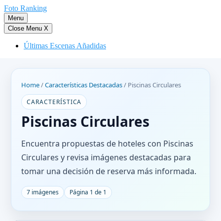
Saltar
Foto Ranking
al
Menu
contenido
Close Menu
X
Últimas Escenas Añadidas
Home
/
Características Destacadas
/
Piscinas Circulares
CARACTERÍSTICA
Piscinas Circulares
Encuentra propuestas de hoteles con Piscinas
Circulares y revisa imágenes destacadas para
tomar una decisión de reserva más informada.
7 imágenes
Página 1 de 1