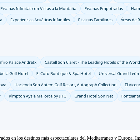
Piscinas Infinitas con Vistas a la Montaña
Piscinas Empotradas
Ham
ua
Experiencias Acuáticas Infantiles
Piscinas Familiares
Áreas de R
afiro Palace Andratx
Castell Son Claret - The Leading Hotels of the World
ella Golf Hotel
El Coto Boutique & Spa Hotel
Universal Grand León
nova
Hacienda Son Antem Golf Resort, Autograph Collection
El Vicen
y
Kimpton Aysla Mallorca by IHG
Grand Hotel Son Net
Fontsanta
ivados en los destinos más espectaculares del Mediterráneo y Europa. Ins