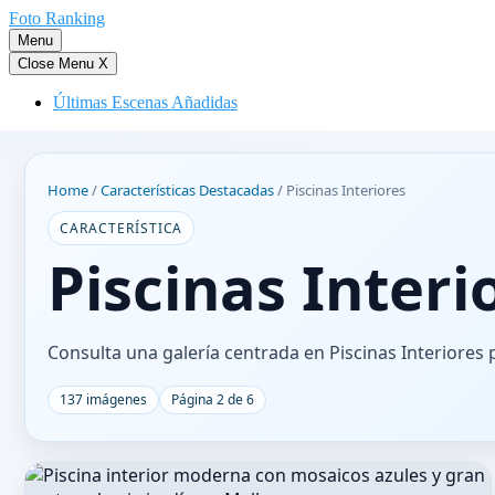
Saltar
Foto Ranking
al
Menu
contenido
Close Menu
X
Últimas Escenas Añadidas
Home
/
Características Destacadas
/
Piscinas Interiores
CARACTERÍSTICA
Piscinas Interi
Consulta una galería centrada en Piscinas Interiores 
137 imágenes
Página 2 de 6