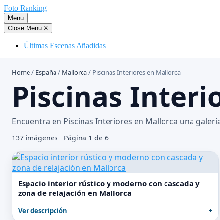
Saltar
Foto Ranking
al
Menu
contenido
Close Menu
X
Últimas Escenas Añadidas
Home
/
España
/
Mallorca
/
Piscinas Interiores en Mallorca
Piscinas Interi
Encuentra en Piscinas Interiores en Mallorca una galería
137 imágenes · Página 1 de 6
Espacio interior rústico y moderno con cascada y
zona de relajación en Mallorca
Ver descripción