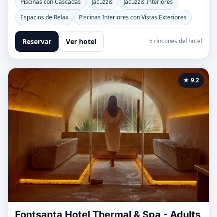
Piscinas con Cascadas
Jacuzzis
Jacuzzis Interiores
Espacios de Relax
Piscinas Interiores con Vistas Exteriores
Reservar
Ver hotel
5 rincones del hotel
★ 9.2
Fontsanta Hotel Thermal & Spa - Adults