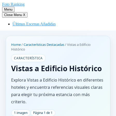
Saltar
Foto Ranking
al
Menu
contenido
Close Menu
X
Últimas Escenas Añadidas
Home
/
Características Destacadas
/
Vistas a Edificio
Histórico
CARACTERÍSTICA
Vistas a Edificio Histórico
Explora Vistas a Edificio Histórico en diferentes
hoteles y encuentra referencias visuales claras
para elegir tu próxima estancia con más
criterio.
1 imagen
Página 1 de 1