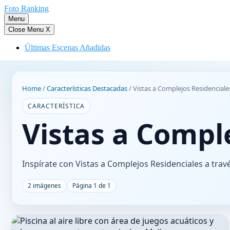
Saltar
Foto Ranking
al
Menu
contenido
Close Menu
X
Últimas Escenas Añadidas
Home
/
Características Destacadas
/
Vistas a Complejos Residenciale
CARACTERÍSTICA
Vistas a Compl
Inspírate con Vistas a Complejos Residenciales a travé
2 imágenes
Página 1 de 1