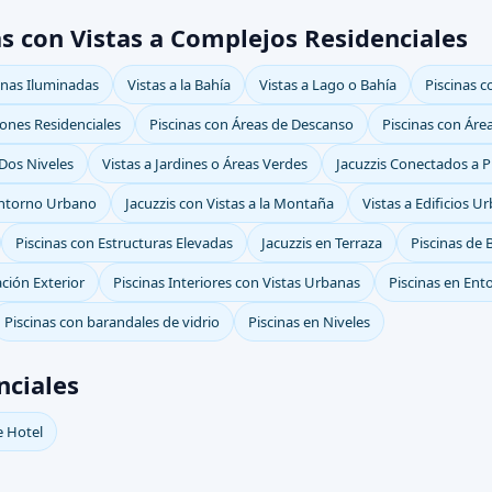
s con Vistas a Complejos Residenciales
inas Iluminadas
Vistas a la Bahía
Vistas a Lago o Bahía
Piscinas 
iones Residenciales
Piscinas con Áreas de Descanso
Piscinas con Ár
 Dos Niveles
Vistas a Jardines o Áreas Verdes
Jacuzzis Conectados a P
 Entorno Urbano
Jacuzzis con Vistas a la Montaña
Vistas a Edificios U
Piscinas con Estructuras Elevadas
Jacuzzis en Terraza
Piscinas de 
ación Exterior
Piscinas Interiores con Vistas Urbanas
Piscinas en En
Piscinas con barandales de vidrio
Piscinas en Niveles
nciales
e Hotel