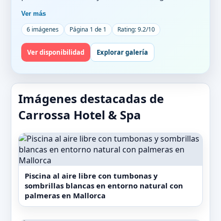
vistas panorámicas a la montaña, jardines y
Ver más
edificios históricos cercanos. Además, cuenta
6 imágenes
Página 1 de 1
Rating: 9.2/10
con zonas wellness que disponen de piscina
interior con vistas naturales, sauna y un centro
Ver disponibilidad
Explorar galería
de fitness. La terraza y las piscinas en azoteas o
con borde infinito complementan la oferta,
brindando un entorno que invita al descanso
Imágenes destacadas de
en un paisaje natural y cuidado. El hotel
Carrossa Hotel & Spa
también dispone de restaurante y bar,
recepción 24 horas, servicio de habitaciones y
wifi gratuito, junto con parking privado sin
coste adicional.
Piscina al aire libre con tumbonas y
Las habitaciones del Carrossa Hotel & Spa
sombrillas blancas en entorno natural con
palmeras en Mallorca
están equipadas con aire acondicionado,
armario, cafetera, minibar, caja fuerte y