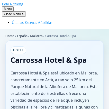
Saltar
Foto Ranking
al
Menu
contenido
Close Menu
X
Últimas Escenas Añadidas
Home
/
España
/
Mallorca
/
Carrossa Hotel & Spa
HOTEL
Carrossa Hotel & Spa
Carrossa Hotel & Spa está ubicado en Mallorca,
concretamente en Artà, a tan solo 25 km del
Parque Natural de la Albufera de Mallorca. Este
establecimiento de 5 estrellas ofrece una
variedad de espacios de relax que incluyen
piscinas al aire libre y climatizadas, algunas con