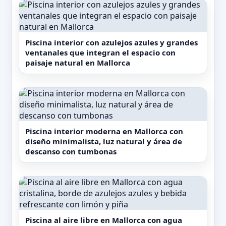
televisión de pantalla plana. Cada una dispone
de baño privado con bidet, ropa de cama y
toallas, además de hervidor. Algunas
Piscina interior con azulejos azules y grandes
habitaciones cuentan con balcón y otras
ventanales que integran el espacio con
ofrecen vistas al mar, ampliando las opciones
paisaje natural en Mallorca
para disfrutar de Mallorca desde diferentes
perspectivas. La ubicación del hotel facilita la
práctica de actividades al aire libre como
senderismo y ciclismo, con servicio de alquiler
de bicicletas disponible para los huéspedes.
Piscina interior moderna en Mallorca con
diseño minimalista, luz natural y área de
descanso con tumbonas
En cuanto a su entorno, el hotel se encuentra a
31 km del centro histórico de Alcúdia y a 16 km
del Golf de Pula. El aeropuerto de Palma de
Mallorca - Son Sant Joan está a 67 km, lo que
facilita el acceso a este alojamiento que
Piscina al aire libre en Mallorca con agua
combina una arquitectura moderna y