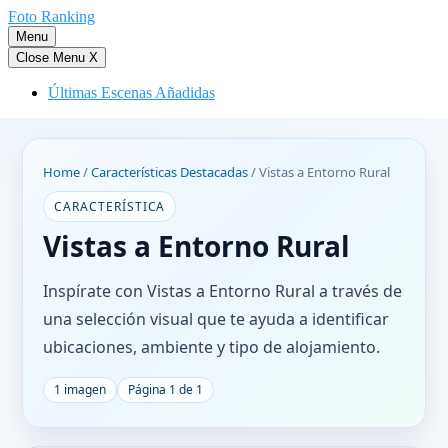
Saltar
Foto Ranking
al
Menu
contenido
Close Menu
X
Últimas Escenas Añadidas
Home
/
Características Destacadas
/
Vistas a Entorno Rural
CARACTERÍSTICA
Vistas a Entorno Rural
Inspírate con Vistas a Entorno Rural a través de
una selección visual que te ayuda a identificar
ubicaciones, ambiente y tipo de alojamiento.
1 imagen
Página 1 de 1