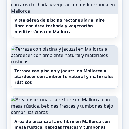
Palma de Mallorca - Son Sant Joan. Su parking
privado gratuito y la combinación de servicios
Vista aérea de piscina rectangular al aire
lo convierten en una opción completa para
libre con área techada y vegetación
quienes visitan Mallorca buscando un equilibrio
mediterránea en Mallorca
entre confort, bienestar y naturaleza.
Terraza con piscina y jacuzzi en Mallorca al
atardecer con ambiente natural y materiales
rústicos
Área de piscina al aire libre en Mallorca con
mesa rústica, bebidas frescas y tumbonas