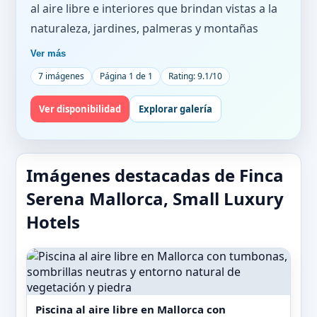
al aire libre e interiores que brindan vistas a la
naturaleza, jardines, palmeras y montañas
cercanas. Este alojamiento de 5 estrellas
Ver más
destaca por sus piscinas rectangulares, tanto al
7 imágenes
Página 1 de 1
Rating: 9.1/10
aire libre como interiores, que se encuentran
en un entorno rural y natural, ideal para
Ver disponibilidad
Explorar galería
quienes buscan tranquilidad y contacto con el
paisaje típico mallorquín. Además, cuenta con
sauna y hammam, complementando las
Imágenes destacadas de Finca
opciones de bienestar disponibles para los
Serena Mallorca, Small Luxury
huéspedes.
Hotels
El hotel dispone de habitaciones climatizadas
equipadas con armario, cafetera, minibar, caja
fuerte, televisión de pantalla plana y baño
privado con ducha, además de ropa de cama y
Piscina al aire libre en Mallorca con