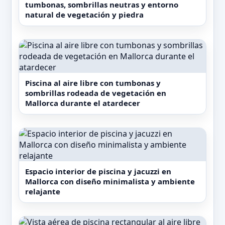
toallas. Entre sus servicios se incluyen
tumbonas, sombrillas neutras y entorno
recepción 24 horas, servicio de habitaciones,
natural de vegetación y piedra
wifi gratuito en todas las instalaciones y
traslado desde y hacia el aeropuerto de Palma
de Mallorca. Los huéspedes pueden disfrutar
de un desayuno buffet y del restaurante
Piscina al aire libre con tumbonas y
propio, así como de un centro de fitness y un
sombrillas rodeada de vegetación en
cuidado jardín. Para facilitar la movilidad, Finca
Mallorca durante el atardecer
Serena Mallorca, Small Luxury Hotels ofrece
alquiler de bicicletas y coches, aprovechando la
ubicación que favorece la práctica del ciclismo
en la zona.
Espacio interior de piscina y jacuzzi en
Situado a 29 km del Club Náutico de Palma y a
Mallorca con diseño minimalista y ambiente
30 km del puerto de Palma de Mallorca, el
relajante
alojamiento se encuentra a 35 km del campo de
golf Son Vida y a 27 km del Aeropuerto de