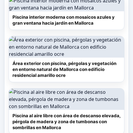
de uso común, donde los huéspedes
pueden disfrutar de un desayuno buffet. Su
Piscina interior moderna con mosaicos azules y
gran ventana hacia jardín en Mallorca
ubicación permite acceder fácilmente al
Parque Natural de la Albufera de Mallorca, a
37 km, al Golf de Pula, a 5 km, y al centro
histórico de Alcúdia, a 43 km, integrando
así la comodidad del alojamiento con la
Área exterior con piscina, pérgolas y vegetación
en entorno natural de Mallorca con edificio
riqueza natural y cultural de Mallorca.
residencial amarillo ocre
Piscina al aire libre con área de descanso elevada,
pérgola de madera y zona de tumbonas con
sombrillas en Mallorca