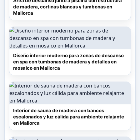
Área de descanso junto a piscina con estructura
plana con canales vía satélite, caja fuerte y
de madera, cortinas blancas y tumbonas en
Mallorca
baño privado que incluye bidet, artículos de
aseo gratuitos y secador de pelo. Algunas
habitaciones cuentan con balcón y vistas al
mar, mientras que todas disponen de
hervidor, ropa de cama y toallas. El
Diseño interior moderno para zonas de descanso
alojamiento ofrece conexión wifi gratuita en
en spa con tumbonas de madera y detalles en
mosaico en Mallorca
todas sus instalaciones, servicio de
habitaciones y recepción 24 horas. Además,
dispone de parking privado sin coste y
servicio de traslado al aeropuerto de Palma
de Mallorca - Son Sant Joan, situado a 68
Interior de sauna de madera con bancos
escalonados y luz cálida para ambiente relajante
km.
en Mallorca
El resort alberga un restaurante y un salón