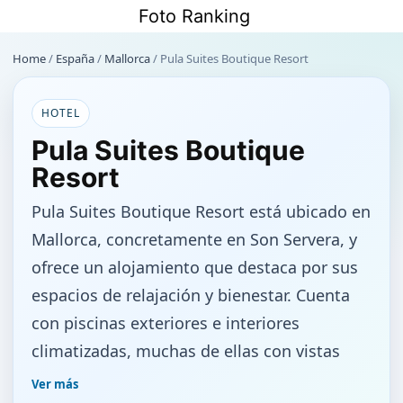
Saltar
Foto Ranking
al
contenido
Home
/
España
/
Mallorca
/
Pula Suites Boutique Resort
HOTEL
Pula Suites Boutique
Resort
Pula Suites Boutique Resort está ubicado en
Mallorca, concretamente en Son Servera, y
ofrece un alojamiento que destaca por sus
espacios de relajación y bienestar. Cuenta
con piscinas exteriores e interiores
climatizadas, muchas de ellas con vistas
panorámicas a jardines, montañas y
Ver más