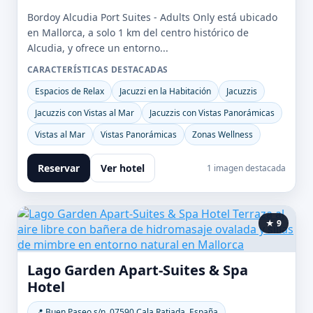
Bordoy Alcudia Port Suites - Adults Only está ubicado
en Mallorca, a solo 1 km del centro histórico de
Alcudia, y ofrece un entorno...
CARACTERÍSTICAS DESTACADAS
Espacios de Relax
Jacuzzi en la Habitación
Jacuzzis
Jacuzzis con Vistas al Mar
Jacuzzis con Vistas Panorámicas
Vistas al Mar
Vistas Panorámicas
Zonas Wellness
Reservar
Ver hotel
1 imagen destacada
★ 9
Lago Garden Apart-Suites & Spa
Hotel
📍 Buen Paseo s/n, 07590 Cala Ratjada, España