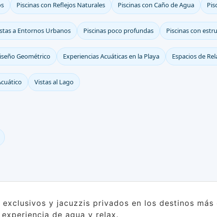
os
Piscinas con Reflejos Naturales
Piscinas con Caño de Agua
Pis
istas a Entornos Urbanos
Piscinas poco profundas
Piscinas con estr
Diseño Geométrico
Experiencias Acuáticas en la Playa
Espacios de Rel
Acuático
Vistas al Lago
s exclusivos y jacuzzis privados en los destinos má
a experiencia de agua y relax.