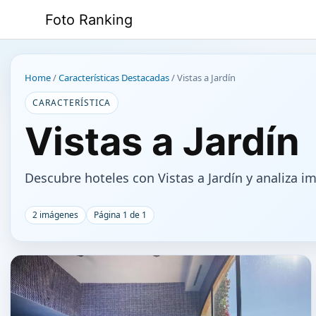
Saltar
Foto Ranking
al
contenido
Home
/
Características Destacadas
/
Vistas a Jardín
CARACTERÍSTICA
Vistas a Jardín
Descubre hoteles con Vistas a Jardín y analiza i
2 imágenes
Página 1 de 1