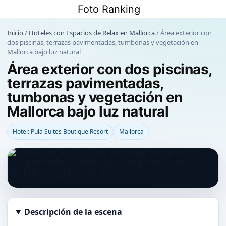
Saltar
Foto Ranking
al
contenido
Inicio
/
Hoteles con Espacios de Relax en Mallorca
/
Área exterior con
dos piscinas, terrazas pavimentadas, tumbonas y vegetación en
Mallorca bajo luz natural
Área exterior con dos piscinas,
terrazas pavimentadas,
tumbonas y vegetación en
Mallorca bajo luz natural
Hotel: Pula Suites Boutique Resort
Mallorca
Descripción de la escena
Abrir imagen en tamaño completo