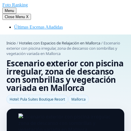
Saltar
Foto Ranking
al
Menu
contenido
Close Menu
X
Últimas Escenas Añadidas
Inicio
/
Hoteles con Espacios de Relajación en Mallorca
/
Escenario
exterior con piscina irregular, zona de descanso con sombrillas y
vegetación variada en Mallorca
Escenario exterior con piscina
irregular, zona de descanso
con sombrillas y vegetación
variada en Mallorca
Hotel: Pula Suites Boutique Resort
Mallorca