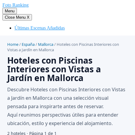
Saltar
Foto Ranking
al
Menu
contenido
Close Menu
X
Últimas Escenas Añadidas
Home
/
España
/
Mallorca
/
Hoteles con Piscinas Interiores con
Vistas a Jardín en Mallorca
Hoteles con Piscinas
Interiores con Vistas a
Jardín en Mallorca
Descubre Hoteles con Piscinas Interiores con Vistas
a Jardín en Mallorca con una selección visual
pensada para inspirarte antes de reservar.
Aquí reunimos perspectivas útiles para entender
ubicación, estilo y experiencia del alojamiento.
2 hoteles · Página 1 de 1