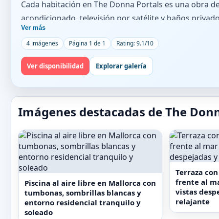
Cada habitación en The Donna Portals es una obra de
acondicionado, televisión por satélite y baños privado
Ver más
cada detalle, desde la asistencia con el equipaje hast
4 imágenes
Página 1 de 1
Rating: 9.1/10
preocupaciones.
El hotel dispone de un spa con múltiples tratamiento
Ver disponibilidad
Explorar galería
abierto las 24 horas. Para quienes buscan complement
personales, yoga, paddle yoga y pilates, sujetos a disp
horas, proporcionan recomendaciones personalizadas,
Imágenes destacadas de The Donn
actividades, facilitando una experiencia completa. A 
aeropuerto de Palma de Mallorca, The Donna Portals 
Terraza con
frente al m
Piscina al aire libre en Mallorca con
vistas desp
tumbonas, sombrillas blancas y
relajante
entorno residencial tranquilo y
soleado