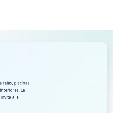
 relax, piscinas
interiores. La
nvita a la