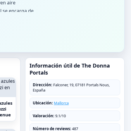
en aire
el se encarga de
un gimnasio
renadores
bles las 24
tionar
Información útil de The Donna
Portals
0 km del
orca.
Dirección:
Falconer, 19, 07181 Portals Nous,
España
azules
Ubicación:
Mallorca
zzi
tenue
Valoración:
9.1/10
Número de reviews:
487