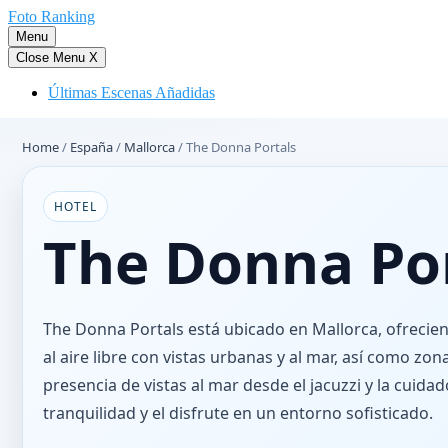
Saltar
Foto Ranking
al
Menu
contenido
Close Menu
X
Últimas Escenas Añadidas
Home
/
España
/
Mallorca
/
The Donna Portals
HOTEL
The Donna Po
The Donna Portals está ubicado en Mallorca, ofrecien
al aire libre con vistas urbanas y al mar, así como zon
presencia de vistas al mar desde el jacuzzi y la cuid
tranquilidad y el disfrute en un entorno sofisticado.