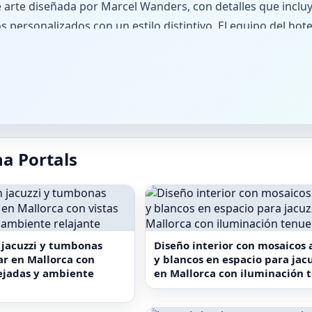
 arte diseñada por Marcel Wanders, con detalles que incluy
s personalizados con un estilo distintivo. El equipo del hot
a el servicio de aparcamiento, garantizando una estancia sin
s exclusivos y espacios dedicados al bienestar, además de 
ar su rutina, se ofrecen servicios bajo petición como ent
onibilidad. La recepción y el servicio de conserjería, disponi
 reservas exclusivas y apoyo para alquilar vehículos o ges
a Portals
solo 15 minutos a pie del encantador Puerto de Portals y a 2
es la puerta de entrada a una estancia memorable en Mall
 jacuzzi y tumbonas
Diseño interior con mosaicos 
ar en Mallorca con
y blancos en espacio para jacu
ejadas y ambiente
en Mallorca con iluminación 