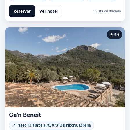
Reservar
Ver hotel
1 vista destacada
★ 9.6
Ca'n Beneït
📍 Paseo 13, Parcela 70, 07313 Binibona, España