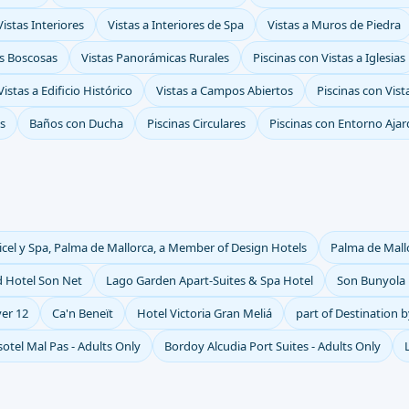
istas Interiores
Vistas a Interiores de Spa
Vistas a Muros de Piedra
as Boscosas
Vistas Panorámicas Rurales
Piscinas con Vistas a Iglesias
Vistas a Edificio Histórico
Vistas a Campos Abiertos
Piscinas con Vis
s
Baños con Ducha
Piscinas Circulares
Piscinas con Entorno Aja
cel y Spa, Palma de Mallorca, a Member of Design Hotels
Palma de Mall
 Hotel Son Net
Lago Garden Apart-Suites & Spa Hotel
Son Bunyola R
ver 12
Ca'n Beneït
Hotel Victoria Gran Meliá
part of Destination 
sotel Mal Pas - Adults Only
Bordoy Alcudia Port Suites - Adults Only