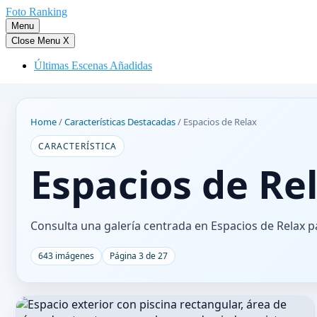
Saltar
Foto Ranking
al
Menu
contenido
Close Menu
X
Últimas Escenas Añadidas
Home
/
Características Destacadas
/
Espacios de Relax
CARACTERÍSTICA
Espacios de Re
Consulta una galería centrada en Espacios de Relax pa
643 imágenes
Página 3 de 27