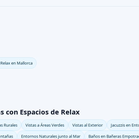
 Relax en Mallorca
s con Espacios de Relax
as Rurales
Vistas a Áreas Verdes
Vistas al Exterior
Jacuzzis en En
Montañas
Entornos Naturales junto al Mar
Baños en Bañeras Empotra