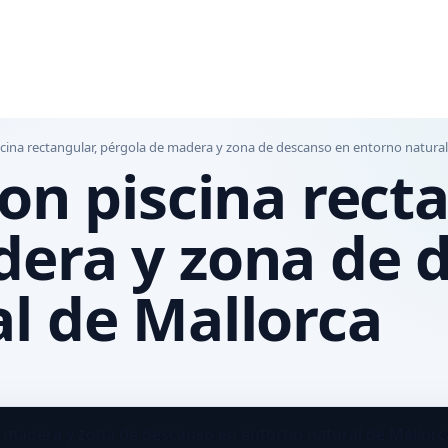
scina rectangular, pérgola de madera y zona de descanso en entorno natural
on piscina rect
dera y zona de 
l de Mallorca