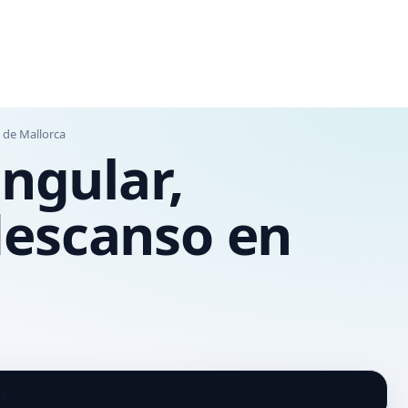
 de Mallorca
angular,
descanso en