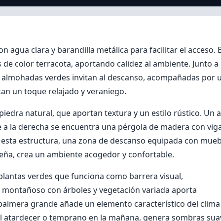
n agua clara y barandilla metálica para facilitar el acceso. E
 de color terracota, aportando calidez al ambiente. Junto a 
y almohadas verdes invitan al descanso, acompañadas por 
an un toque relajado y veraniego.
iedra natural, que aportan textura y un estilo rústico. Un 
e a la derecha se encuentra una pérgola de madera con vig
o esta estructura, una zona de descanso equipada con mueb
eña, crea un ambiente acogedor y confortable.
plantas verdes que funciona como barrera visual,
je montañoso con árboles y vegetación variada aporta
 palmera grande añade un elemento característico del clima
al atardecer o temprano en la mañana, genera sombras sua