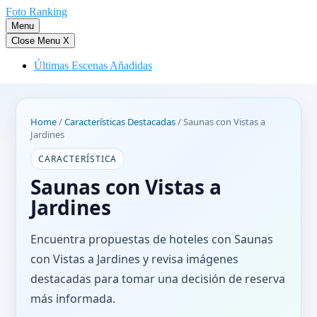
Saltar
Foto Ranking
al
Menu
contenido
Close Menu
X
Últimas Escenas Añadidas
Home
/
Características Destacadas
/
Saunas con Vistas a
Jardines
CARACTERÍSTICA
Saunas con Vistas a
Jardines
Encuentra propuestas de hoteles con Saunas
con Vistas a Jardines y revisa imágenes
destacadas para tomar una decisión de reserva
más informada.