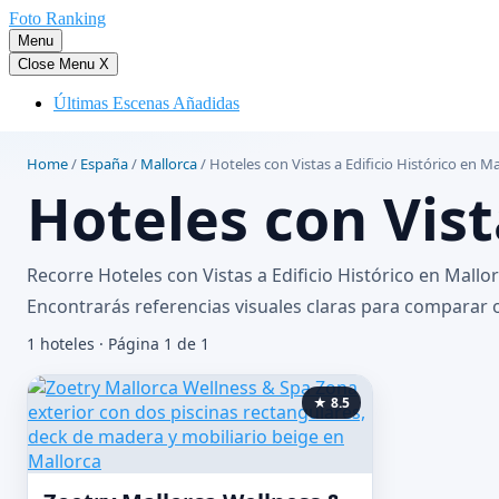
Saltar
Foto Ranking
al
Menu
contenido
Close Menu
X
Últimas Escenas Añadidas
Home
/
España
/
Mallorca
/
Hoteles con Vistas a Edificio Histórico en Ma
Hoteles con Vist
Recorre Hoteles con Vistas a Edificio Histórico en Mall
Encontrarás referencias visuales claras para comparar o
1 hoteles · Página 1 de 1
★ 8.5