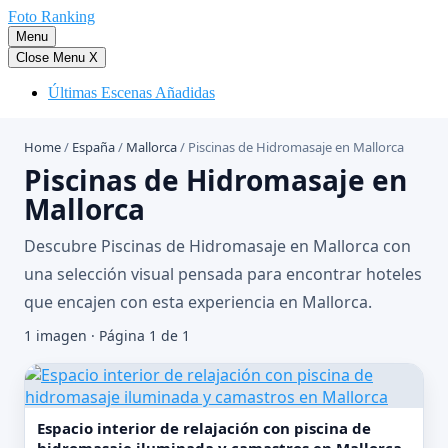
Saltar
Foto Ranking
al
Menu
contenido
Close Menu
X
Últimas Escenas Añadidas
Home
/
España
/
Mallorca
/
Piscinas de Hidromasaje en Mallorca
Piscinas de Hidromasaje en
Mallorca
Descubre Piscinas de Hidromasaje en Mallorca con
una selección visual pensada para encontrar hoteles
que encajen con esta experiencia en Mallorca.
1 imagen · Página 1 de 1
Espacio interior de relajación con piscina de