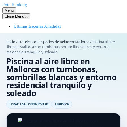
Saltar
Foto Ranking
al
Menu
contenido
Close Menu
X
Últimas Escenas Añadidas
Inicio
/
Hoteles con Espacios de Relax en Mallorca
/
Piscina al aire
libre en Mallorca con tumbonas, sombrillas blancas y entorno
residencial tranquilo y soleado
Piscina al aire libre en
Mallorca con tumbonas,
sombrillas blancas y entorno
residencial tranquilo y
soleado
Hotel: The Donna Portals
Mallorca