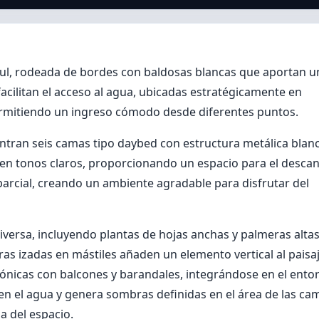
 azul, rodeada de bordes con baldosas blancas que aportan u
acilitan el acceso al agua, ubicadas estratégicamente en
 permitiendo un ingreso cómodo desde diferentes puntos.
uentran seis camas tipo daybed con estructura metálica blanc
en tonos claros, proporcionando un espacio para el descan
parcial, creando un ambiente agradable para disfrutar del
iversa, incluyendo plantas de hojas anchas y palmeras alta
as izadas en mástiles añaden un elemento vertical al paisaj
ctónicas con balcones y barandales, integrándose en el ento
s en el agua y genera sombras definidas en el área de las ca
a del espacio.