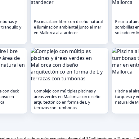
tumbonas y
Piscina al aire libre con diseño natural
Piscina al ai
 tranquilo y
e iluminación ambiental junto al mar
sombrillas 
en Mallorca al atardecer
soleado en M
re con deck
Complejo con múltiples piscinas y
Piscina al ai
canso en
áreas verdes en Mallorca con diseño
turquesa y v
rca
arquitectónico en forma de L y
natural de M
terrazas con tumbonas
ivados en los destinos más espectaculares del Mediterráneo y Europa. Ins