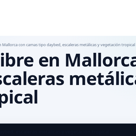
 en Mallorca con camas tipo daybed, escaleras metálicas y vegetación tropical
 libre en Mallor
scaleras metálic
pical