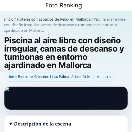
Saltar
Foto Ranking
al
contenido
Inicio
/
Hoteles con Espacios de Relax en Mallorca
/
Piscina al aire libre
con diseño irregular, camas de descanso y tumbonas en entorno
ajardinado en Mallorca
Piscina al aire libre con diseño
irregular, camas de descanso y
tumbonas en entorno
ajardinado en Mallorca
Hotel: Iberostar Selection Llaut Palma- Adults Only
Mallorca
Descripción de la escena
Abrir imagen en tamaño completo