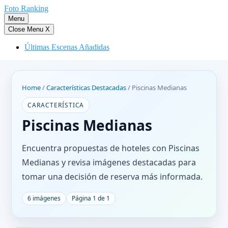
Saltar
Foto Ranking
al
Menu
contenido
Close Menu
X
Últimas Escenas Añadidas
Home
/
Características Destacadas
/
Piscinas Medianas
CARACTERÍSTICA
Piscinas Medianas
Encuentra propuestas de hoteles con Piscinas
Medianas y revisa imágenes destacadas para
tomar una decisión de reserva más informada.
6 imágenes
Página 1 de 1