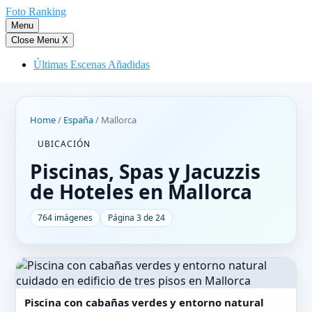
Saltar
Foto Ranking
al
Menu
contenido
Close Menu
X
Últimas Escenas Añadidas
Home
/
España
/
Mallorca
UBICACIÓN
Piscinas, Spas y Jacuzzis
de Hoteles en Mallorca
764 imágenes
Página 3 de 24
Piscina con cabañas verdes y entorno natural