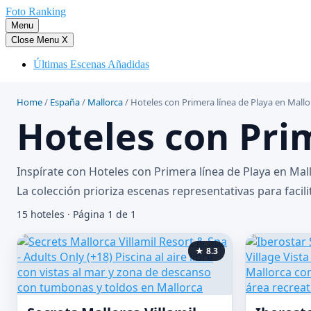
Saltar
Foto Ranking
al
Menu
contenido
Close Menu
X
Últimas Escenas Añadidas
Home
/
España
/
Mallorca
/
Hoteles con Primera línea de Playa en Mallo
Hoteles con Pri
Inspírate con Hoteles con Primera línea de Playa en Ma
La colección prioriza escenas representativas para facili
15 hoteles · Página 1 de 1
★ 8.3