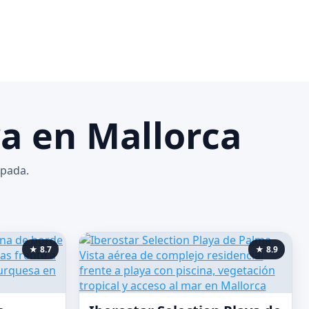
ya en Mallorca
apada.
★ 8.7
★ 8.9