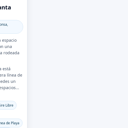
anta
onsa,
n espacio
on una
ra rodeada
a está
era línea de
pedes un
spacios...
S
ire Libre
nea de Playa