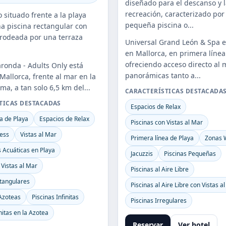
diseñado para el descanso y 
recreación, caracterizado por
 situado frente a la playa
pequeña piscina o...
a piscina rectangular con
 rodeada por una terraza
Universal Grand León & Spa e
en Mallorca, en primera línea
ofreciendo acceso directo al m
aronda - Adults Only está
panorámicas tanto a...
Mallorca, frente al mar en la
ma, a tan solo 6,5 km del...
CARACTERÍSTICAS DESTACADA
TICAS DESTACADAS
Espacios de Relax
a de Playa
Espacios de Relax
Piscinas con Vistas al Mar
ess
Vistas al Mar
Primera línea de Playa
Zonas 
 Acuáticas en Playa
Jacuzzis
Piscinas Pequeñas
 Vistas al Mar
Piscinas al Aire Libre
ctangulares
Piscinas al Aire Libre con Vistas a
Azoteas
Piscinas Infinitas
Piscinas Irregulares
nitas en la Azotea
Reservar
Ver hotel