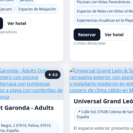
Piscinas con Vistas Panorámicas
 Jacuzzi
Espacios de Relajación
Espacios de Relax con Vistas al M
Experiencias Acuáticas en la Play
Ver hotel
spiradoras
Reservar
Ver hotel
3 vistas destacadas
★ 8.6
Universal Grand Le
t Garonda - Adults
📍 Calle Sol, 07638 Colonia de Sant
España
r Negra, 2 07610, Palma, 07610
El espacio exterior presenta
lma, España