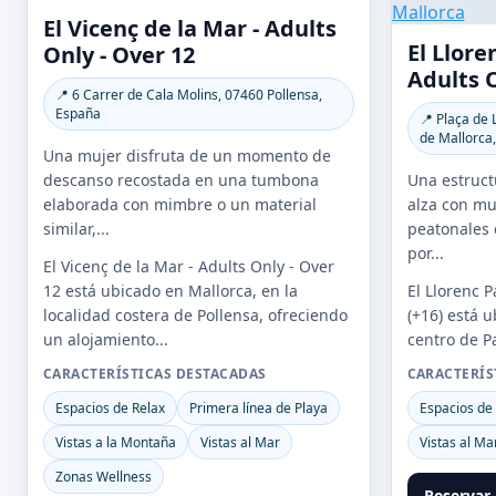
El Vicenç de la Mar - Adults
El Llore
Only - Over 12
Adults O
📍 6 Carrer de Cala Molins, 07460 Pollensa,
España
📍 Plaça de 
de Mallorca
Una mujer disfruta de un momento de
descanso recostada en una tumbona
Una estructu
elaborada con mimbre o un material
alza con mu
similar,...
peatonales 
por...
El Vicenç de la Mar - Adults Only - Over
12 está ubicado en Mallorca, en la
El Llorenc P
localidad costera de Pollensa, ofreciendo
(+16) está 
un alojamiento...
centro de Pa
CARACTERÍSTICAS DESTACADAS
CARACTERÍS
Espacios de Relax
Primera línea de Playa
Espacios de
Vistas a la Montaña
Vistas al Mar
Vistas al Ma
Zonas Wellness
Reservar