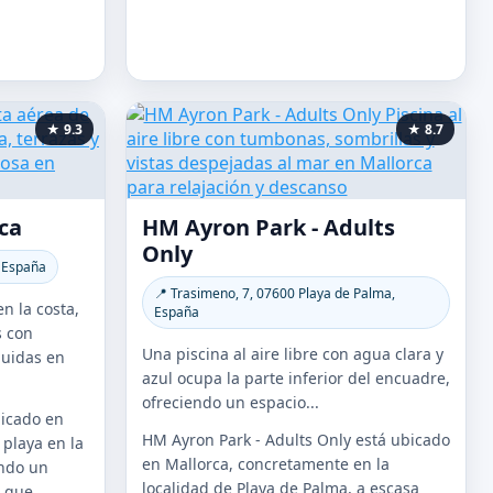
★ 9.3
★ 8.7
ca
HM Ayron Park - Adults
Only
, España
📍 Trasimeno, 7, 07600 Playa de Palma,
n la costa,
España
s con
Una piscina al aire libre con agua clara y
buidas en
azul ocupa la parte inferior del encuadre,
ofreciendo un espacio...
bicado en
HM Ayron Park - Adults Only está ubicado
 playa en la
en Mallorca, concretamente en la
endo un
localidad de Playa de Palma, a escasa
 que...