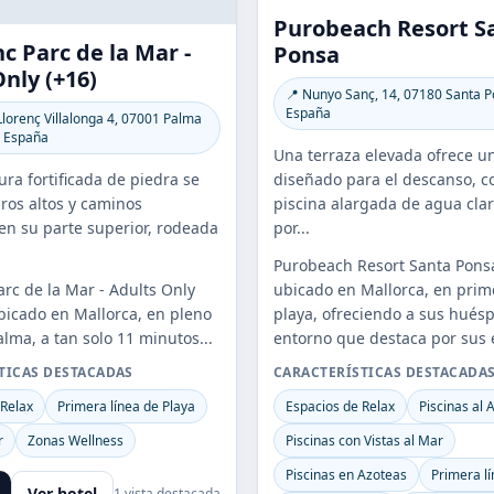
Purobeach Resort S
nc Parc de la Mar -
Ponsa
nly (+16)
📍 Nunyo Sanç, 14, 07180 Santa P
España
Llorenç Villalonga 4, 07001 Palma
, España
Una terraza elevada ofrece u
ra fortificada de piedra se
diseñado para el descanso, c
ros altos y caminos
piscina alargada de agua cla
en su parte superior, rodeada
por...
Purobeach Resort Santa Pons
arc de la Mar - Adults Only
ubicado en Mallorca, en prim
ubicado en Mallorca, en pleno
playa, ofreciendo a sus hués
lma, a tan solo 11 minutos...
entorno que destaca por sus e
TICAS DESTACADAS
CARACTERÍSTICAS DESTACADA
 Relax
Primera línea de Playa
Espacios de Relax
Piscinas al A
r
Zonas Wellness
Piscinas con Vistas al Mar
Piscinas en Azoteas
Primera lí
Ver hotel
1 vista destacada