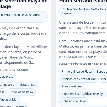
r Selection Playa de
Hotel Serrano Palac
llage
📍 Playa Son Moll s/n, 07059 Cala 
España
Albufera, 07458 Playa de Muro,
Una piscina de borde infinito
sobre una superficie de made
 playa de arena clara se
donde un cubo transparente l
o largo de la costa, bordeada
de...
Hotel Serrano Palace está ub
Mallorca, en primera línea de
election Playa de Muro Village
concretamente en la playa de
o en Mallorca, en primera
de Cala Ratjada. Este establec
aya en Playa de Muro,
un alojamiento de 5...
CARACTERÍSTICAS DESTACADA
TICAS DESTACADAS
Primera línea de Playa
Espacio
a de Playa
Piscinas con Vistas al Mar
Pisc
ctangulares
Vistas al Mar
Zonas Wellness
ess
Espacios de Relax
Experiencias Acuáticas en Playa
 Vistas al Mar
Entornos de Playa
ire Libre
Jacuzzis