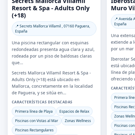
Secrets Mallorca Villamil
Iberosta
Resort & Spa - Adults Only
Muro Vi
(+18)
📍 Avenida 
España
📍 Secrets Mallorca Villamil , 07160 Paguera,
España
Una extensa
extiende a l
Una piscina rectangular con esquinas
por un mar 
redondeadas presenta agua clara y azul,
rodeada por un piso de baldosas claras
Iberostar S
que...
está ubicad
línea de pl
Secrets Mallorca Villamil Resort & Spa -
ofreciendo 
Adults Only (+18) está ubicado en
Mallorca, concretamente en la localidad
CARACTERÍS
de Paguera, y se sitúa en...
Primera líne
CARACTERÍSTICAS DESTACADAS
Piscinas Re
Primera línea de Playa
Espacios de Relax
Zonas Welln
Piscinas con Vistas al Mar
Zonas Wellness
Piscinas con
Piscinas Rectangulares
Piscinas al A