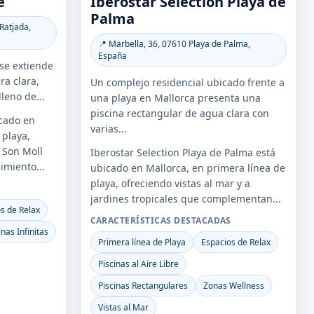
e
Iberostar Selection Playa de
Palma
Ratjada,
📍 Marbella, 36, 07610 Playa de Palma,
España
 se extiende
ra clara,
Un complejo residencial ubicado frente a
leno de...
una playa en Mallorca presenta una
piscina rectangular de agua clara con
icado en
varias...
 playa,
 Son Moll
Iberostar Selection Playa de Palma está
imiento...
ubicado en Mallorca, en primera línea de
playa, ofreciendo vistas al mar y a
S
jardines tropicales que complementan...
s de Relax
CARACTERÍSTICAS DESTACADAS
inas Infinitas
Primera línea de Playa
Espacios de Relax
Piscinas al Aire Libre
Piscinas Rectangulares
Zonas Wellness
Vistas al Mar