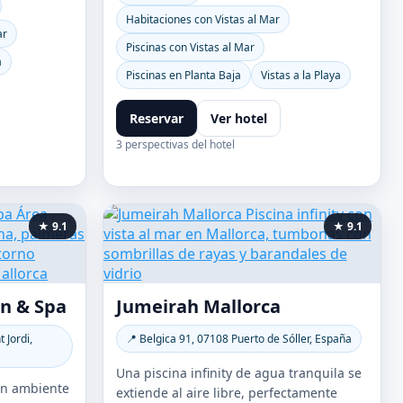
Habitaciones con Vistas al Mar
ar
Piscinas con Vistas al Mar
a
Piscinas en Planta Baja
Vistas a la Playa
Reservar
Ver hotel
3 perspectivas del hotel
★ 9.1
★ 9.1
ón & Spa
Jumeirah Mallorca
 Jordi,
📍 Belgica 91, 07108 Puerto de Sóller, España
Una piscina infinity de agua tranquila se
 un ambiente
extiende al aire libre, perfectamente