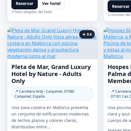
Reservar
Ver hotel
Reservar
3 fotos elegidas del hotel
3 rincones del
★ 9.6
Pleta de Mar, Grand Luxury
Hospes 
Hotel by Nature - Adults
Palma d
Only
Member 
📍 Carretera Artà - Canyamel, 07580
📍 Carretera
Canyamel, España
07181 Cas C
Una zona costera en Mallorca presenta
Una piscina
un conjunto de edificaciones modernas
clara y azu
de techos planos y colores claros,
cuerpo de a
distribuidas entre...
Hospes Mari