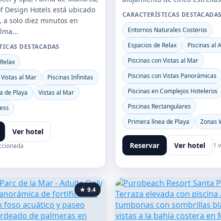
 Design Hotels está ubicado
CARACTERÍSTICAS DESTACADA
, a solo diez minutos en
Entornos Naturales Costeros
lma...
Espacios de Relax
Piscinas al A
TICAS DESTACADAS
Piscinas con Vistas al Mar
 Relax
Piscinas con Vistas Panorámicas
 Vistas al Mar
Piscinas Infinitas
Piscinas en Complejos Hoteleros
a de Playa
Vistas al Mar
Piscinas Rectangulares
ess
Primera línea de Playa
Zonas 
Ver hotel
Reservar
Ver hotel
1 
ccionada
★ 9.4