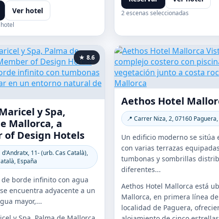
Ver hotel
2 escenas seleccionadas
 hotel
★ 8.6
Aethos Hotel Mallor
Maricel y Spa,
📍 Carrer Niza, 2, 07160 Paguera
e Mallorca, a
of Design Hotels
Un edificio moderno se sitúa e
con varias terrazas equipada
 d'Andratx, 11- (urb. Cas Català),
tumbonas y sombrillas distri
atalà, España
diferentes...
 de borde infinito con agua
Aethos Hotel Mallorca está u
l se encuentra adyacente a un
Mallorca, en primera línea de
gua mayor,...
localidad de Paguera, ofreci
cel y Spa, Palma de Mallorca,
alojamiento de cinco estrellas