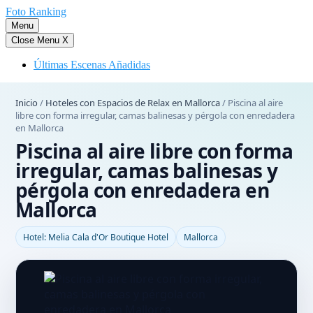
Saltar
Foto Ranking
al
Menu
contenido
Close Menu
X
Últimas Escenas Añadidas
Inicio
/
Hoteles con Espacios de Relax en Mallorca
/
Piscina al aire
libre con forma irregular, camas balinesas y pérgola con enredadera
en Mallorca
Piscina al aire libre con forma
irregular, camas balinesas y
pérgola con enredadera en
Mallorca
Hotel: Melia Cala d'Or Boutique Hotel
Mallorca