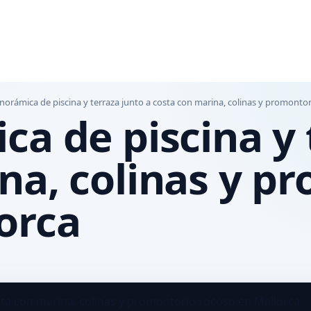
norámica de piscina y terraza junto a costa con marina, colinas y promonto
ca de piscina y 
na, colinas y p
orca