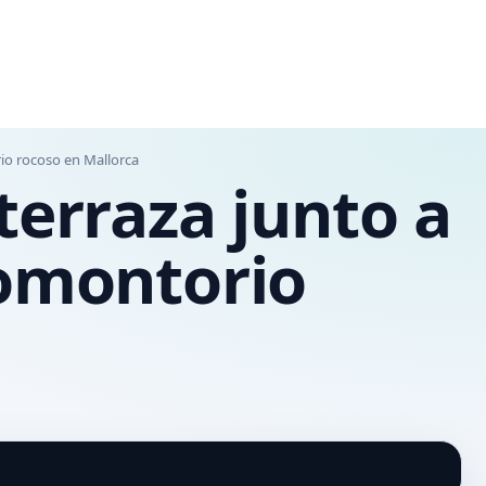
rio rocoso en Mallorca
terraza junto a
romontorio